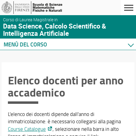
Corso di Laurea Magistrale in
Data Science, Calcolo Scientifico &
Intelligenza Artificiale
MENÙ DEL CORSO
Home
Corso di studio
Didattica
Elenco docenti per anno
Docenti
accademico
Elenco docenti per anno accademico
Orario e calendari
L'elenco dei docenti dipende dall'anno di
immatricolazione: è necessario collegarsi alla pagina
Course Catalogue
, selezionare nella barra in alto